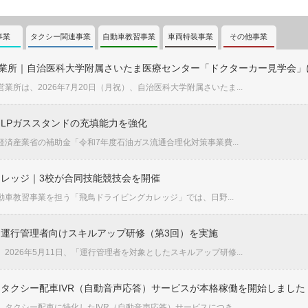
事業
タクシー関連事業
自動車教習事業
車両特装事業
その他事業
営業所｜自治医科大学附属さいたま医療センター「ドクターカー見学会」
業所は、2026年7月20日（月祝）、自治医科大学附属さいたま...
LPガススタンドの充填能力を強化
済産業省の補助金「令和7年度石油ガス流通合理化対策事業費...
レッジ｜3校が合同技能競技会を開催
車教習事業を担う「飛鳥ドライビングカレッジ」では、日野...
運行管理者向けスキルアップ研修（第3回）を実施
2026年5月11日、「運行管理者を対象としたスキルアップ研修...
タクシー配車IVR（自動音声応答）サービスが本格稼働を開始しました
タクシー配車に特化したIVR（自動音声応答）サービスにつき...