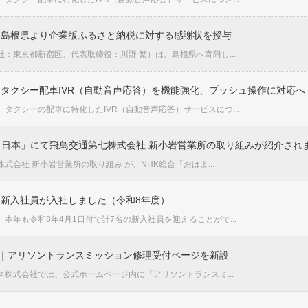
｜島根県より企業版ふるさと納税に対する感謝状を授与
：東京都新宿区、代表取締役：川野 繁）は、島根県へ寄附し...
タクシー配車IVR（自動音声応答）を機能強化、プッシュ操作に対応へ
タクシーの配車に特化したIVR（自動音声応答）サービスにつ...
う日本」にて飛鳥交通第七株式会社 新小岩営業所の取り組みが紹介され
式会社 新小岩営業所の取り組み が、NHK総合「おはよ...
新入社員が入社しました（令和8年度）
本年も令和8年4月1日付で計7名の新入社員を迎えることがで...
)｜アリソントランスミッション修理受付ページを新設
株式会社では、公式ホームページ内に「アリソントランスミ...