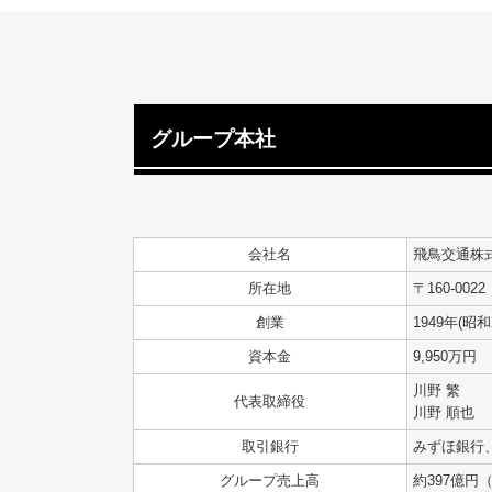
グループ本社
会社名
飛鳥交通株
所在地
〒160-00
創業
1949年(昭和
資本金
9,950万円
川野 繁
代表取締役
川野 順也
取引銀行
みずほ銀行
グループ売上高
約397億円