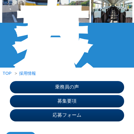
春
夏
秋
冬
を
バ
ス
TOP
採用情報
で
乗務員の声
巡
募集要項
応募フォーム