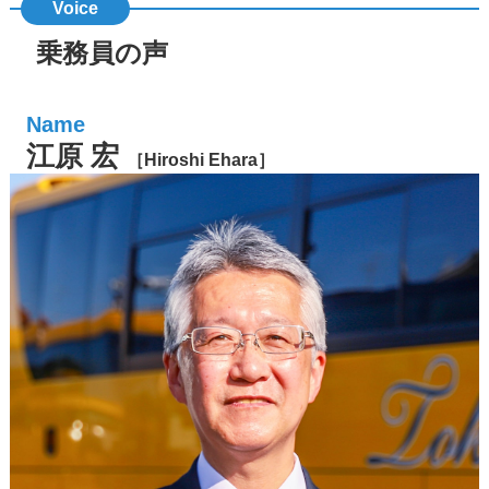
る
そ
れ
が
乗務員の声
こ
の
江原 宏
仕
［Hiroshi Ehara］
事
の
大
き