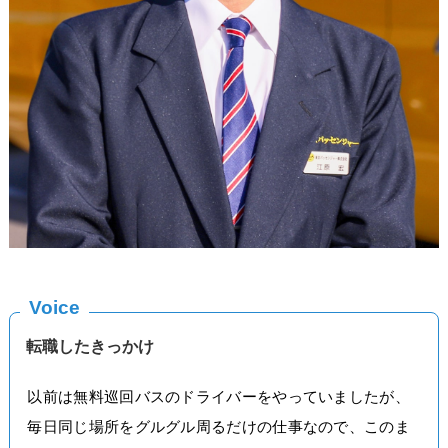
な
魅
力
で
す
Voice
転職したきっかけ
以前は無料巡回バスのドライバーをやっていましたが、
毎日同じ場所をグルグル周るだけの仕事なので、このま