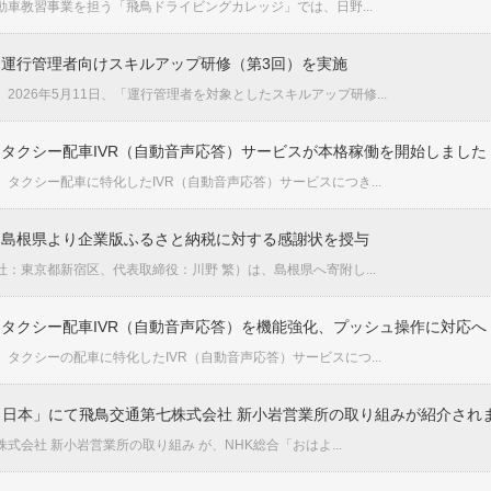
車教習事業を担う「飛鳥ドライビングカレッジ」では、日野...
運行管理者向けスキルアップ研修（第3回）を実施
2026年5月11日、「運行管理者を対象としたスキルアップ研修...
タクシー配車IVR（自動音声応答）サービスが本格稼働を開始しました
タクシー配車に特化したIVR（自動音声応答）サービスにつき...
｜島根県より企業版ふるさと納税に対する感謝状を授与
：東京都新宿区、代表取締役：川野 繁）は、島根県へ寄附し...
タクシー配車IVR（自動音声応答）を機能強化、プッシュ操作に対応へ
タクシーの配車に特化したIVR（自動音声応答）サービスにつ...
う日本」にて飛鳥交通第七株式会社 新小岩営業所の取り組みが紹介され
式会社 新小岩営業所の取り組み が、NHK総合「おはよ...