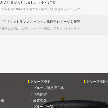
新入社員が入社しました（令和8年度）
本年も令和8年4月1日付で計7名の新入社員を迎えることがで...
)｜アリソントランスミッション修理受付ページを新設
株式会社では、公式ホームページ内に「アリソントランスミ...
グループ概要
グループ採用
グループ拠点所在地
代表挨拶
事業
経営理念
業
グループ一覧