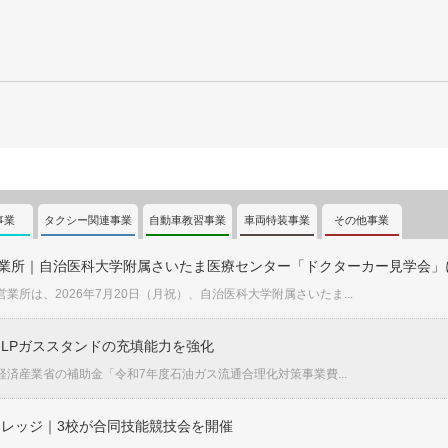
事業
タクシー関連事業
自動車教習事業
車両特装事業
その他事業
営業所｜自治医科大学附属さいたま医療センター「ドクターカー見学会」
業所は、2026年7月20日（月祝）、自治医科大学附属さいたま...
LPガススタンドの充填能力を強化
済産業省の補助金「令和7年度石油ガス流通合理化対策事業費...
レッジ｜3校が合同技能競技会を開催