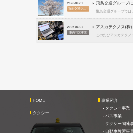
飛鳥交通グループに
2026-04-01
飛鳥交通グループ
飛鳥交通グループでは、
アスカテクノス(株
2026-04-01
車両特装事業
このたびアスカテクノス
HOME
事業紹介
タクシー事業
タクシー
バス事業
タクシー関連
自動車教習事