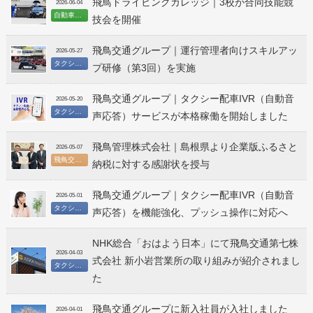
飛鳥ドライビングカレッジ｜3校が合同技能競
2026-06-04
自動車教習事業
技会を開催
飛鳥交通グループ｜運行管理者向けスキルアッ
2026-05-27
タクシー事業
プ研修（第3回）を実施
飛鳥交通グループ｜タクシー配車IVR（自動音
2026-05-20
タクシー事業
声応答）サービスが本格稼働を開始しました
飛鳥管理株式会社｜島根県より企業版ふるさと
2026-05-07
飛鳥交通グループ
納税に対する感謝状を授与
飛鳥交通グループ｜タクシー配車IVR（自動音
2026-05-01
タクシー事業
声応答）を機能強化、プッシュ操作に対応へ
NHK総合「おはよう日本」にて飛鳥交通第七株
2026-04-03
式会社 新小岩営業所の取り組みが紹介されまし
タクシー事業
た
飛鳥交通グループに新入社員が入社しました
2026-04-01