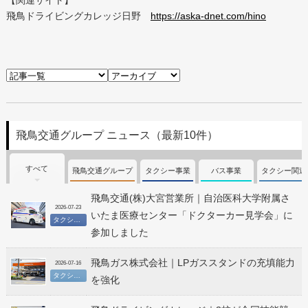
飛鳥ドライビングカレッジ日野
https://aska-dnet.com/hino
飛鳥交通グループ ニュース（最新10件）
すべて
飛鳥交通グループ
タクシー事業
バス事業
タクシー関連
飛鳥交通(株)大宮営業所｜自治医科大学附属さ
2026-07-23
いたま医療センター「ドクターカー見学会」に
タクシー事業
参加しました
飛鳥ガス株式会社｜LPガススタンドの充填能力
2026-07-16
タクシー関連事業
を強化