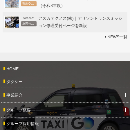
飛鳥交通グループ
（令和8年度）
アスカテクノス(株)｜アリソントランスミッシ
2026-04-01
車両特装事業
ョン修理受付ページを新設
NEWS一覧
HOME
タクシー
事業紹介
グループ概要
グループ採用情報