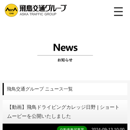
メ
ニ
ュ
ー
を
開
く
飛鳥交通グループ ニュース一覧
【動画】飛鳥ドライビングカレッジ日野 | ショート
ムービーを公開いたしました
2024-09-13 10:00
自動車教習事業