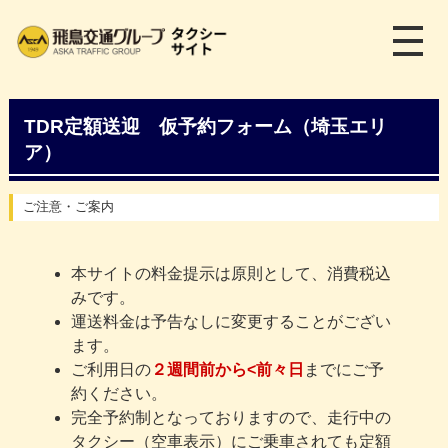
メ
ニ
ュ
ー
を
TDR定額送迎 仮予約フォーム（埼玉エリ
開
く
ア）
ご注意・ご案内
本サイトの料金提示は原則として、消費税込
みです。
運送料金は予告なしに変更することがござい
ます。
ご利用日の
２週間前から<前々日
までにご予
約ください。
完全予約制となっておりますので、走行中の
タクシー（空車表示）にご乗車されても定額