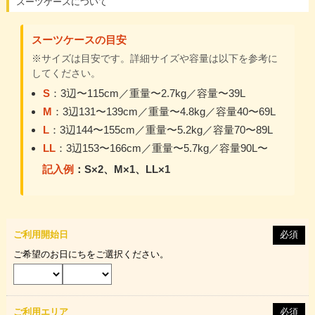
スーツケースについて
スーツケースの目安
※サイズは目安です。詳細サイズや容量は以下を参考に
してください。
S
：3辺〜115cm／重量〜2.7kg／容量〜39L
M
：3辺131〜139cm／重量〜4.8kg／容量40〜69L
L
：3辺144〜155cm／重量〜5.2kg／容量70〜89L
LL
：3辺153〜166cm／重量〜5.7kg／容量90L〜
記入例
：S×2、M×1、LL×1
ご利用開始日
必須
ご希望のお日にちをご選択ください。
ご利用エリア
必須