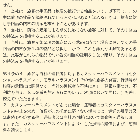
せん。
２ 当社は、旅客の手回品（旅客の携行する物品をいう。以下同じ。）の
中に前項の物品が収納されているおそれがあると認めるときは、旅客に対
し手回品の内容の明示を求めることがあります。
３ 当社は、前項の規定による求めに応じない旅客に対して、その手回品
の持込みを拒絶することがあります。
４ 当社は、旅客が第２項の規定による求めに応じた場合においてその手
回品の内容が第１項の物品と類似し、かつ、これと識別が困難であるとき
は、旅客がこれらの物品でない旨の相当の証明をしない限り、その手回品
の持込みを拒絶することがあります。
第４条の４ 旅客は当社の運転者に対するカスタマーハラスメント（セク
シャルハラスメント、モラルハラスメントその他の旅客の発言、行動等が
旅客の意図には関係なく、当社の運転者を不快にさせ、尊厳を傷つけ、不
利益を与え、又は脅威を与える行為をいう。次項において同じ。）を差し
控えていただきます。
２ カスタマーハラスメントがあった場合、運転者はカスタマーハラスメ
ントの中止を求め、旅客がこの求めに応じない場合には、運送の引受け又
は継続を拒絶する他、運転者又は当社の判断において警察等へ通報しま
す。また、カスタマーハラスメントにより生じた損害の賠償および、慰謝
料を請求します。