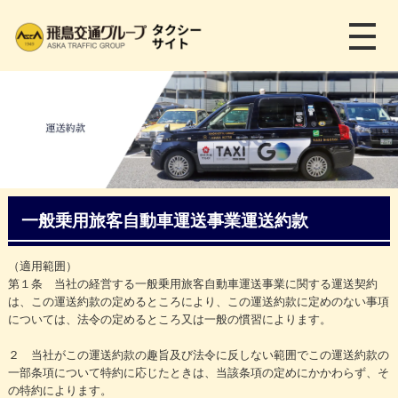
メ
ニ
ュ
ー
を
開
く
一般乗用旅客自動車運送事業運送約款
（適用範囲）
第１条 当社の経営する一般乗用旅客自動車運送事業に関する運送契約
は、この運送約款の定めるところにより、この運送約款に定めのない事項
については、法令の定めるところ又は一般の慣習によります。
２ 当社がこの運送約款の趣旨及び法令に反しない範囲でこの運送約款の
一部条項について特約に応じたときは、当該条項の定めにかかわらず、そ
の特約によります。