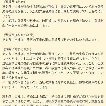
（運賃及び料金）
第５条 当社が収受する運賃及び料金は、旅客の乗車時において地方運輸
局長の認可を受け、又は地方運輸局長に届出をして実施しているものによ
ります。
２ 前項の運賃及び料金は、時間貸しの契約をした場合を除いて、運賃料
金メーター器の表示額によります。
（運賃及び料金の収受）
第６条 当社は、旅客の下車の際に運賃及び料金の支払いを求めます。
（旅客に対する責任）
第７条 当社は、当社の自動車の運行によって、旅客の生命又は身体を害
したときは、これによって生じた損害を賠償する責に任じます。ただし、
当社及び当社の係員が自動車の運行に関し注意を怠らなかったこと、当該
旅客又は当社の係員以外の第三者に故意又は過失のあったこと並びに自動
車に構造上の欠陥又は機能の障害がなかったことを証明したときは、この
限りでありません。
２ 前項の場合において、当社の旅客に対する責任は、旅客の乗車のとき
に始まり、下車をもって終ります。
第８条 当社は、前条によるほか、その運送に関し旅客が受けた損害を賠
償する責に任じます。ただし、当社及び当社の係員が運送に関し注意を怠
らなかったことを証明したときは、この限りではありません。