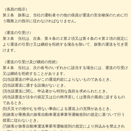
（係員の指示）
第２条 旅客は、当社の運転者その他の係員が運送の安全確保のために行
う職務上の指示に従わなければなりません。
（運送の引受け）
第３条 当社は、次条、第４条の２第２項又は第４条の４第２項の規定に
より運送の引受け又は継続を拒絶する場合を除いて、旅客の運送を引き受
けます。
（運送の引受け及び継続の拒絶）
第４条 当社は、次の各号のいずれかに該当する場合には、運送の引受け
又は継続を拒絶することがあります。
(1)当該運送の申込みがこの運送約款によらないものであるとき。
(2)当該運送に適する設備がないとき。
(3)当該運送に関し、申込者から特別な負担を求められたとき。
(4)当該運送が法令の規定又は公の秩序若しくは善良の風俗に反するもの
であるとき。
(5)天災その他やむを得ない事由による運送上の支障があるとき。
(6)旅客が乗務員の旅客自動車運送事業等運輸規則の規定に基づいて行う
措置に従わないとき。
(7)旅客が旅客自動車運送事業等運輸規則の規定により持込みを禁止され