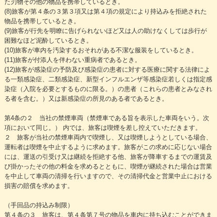
た刃物その他の物品を携帯しているとき。
(8)旅客が第４条の３第３項又は第４項の規定により持込みを拒絶された
物品を携帯しているとき。
(9)旅客が行先を明瞭に告げられないほど又は人の助けなくしては歩行が
困難なほど泥酔しているとき。
(10)旅客が車内を汚染するおそれがある不潔な服装をしているとき。
(11)旅客が付添人を伴わない重病者であるとき。
(12)旅客が感染症の予防及び感染症の患者に対する医療に関する法律によ
る一類感染症、二類感染症、新型インフルエンザ等感染症若しくは指定感
染症（入院を必要とするものに限る。）の患者（これらの患者とみなされ
る者を含む。）又は新感染症の所見のある者であるとき。
第4条の２ 当社の禁煙車両（禁煙車である旨を表示した車両をいう。次
項において同じ。） 内では、旅客は喫煙を差し控えていただきます。
２ 旅客が当社の禁煙車両内で喫煙し、又は喫煙しようとしている場合、
運転者は喫煙を中止するように求めます。旅客がこの求めに応じない場合
には、運送の引受け又は継続を拒絶する他、旅客が降車するまでの運賃及
び掛かったその他の料金を求めるとともに、喫煙が継続された場合は営業
を中止して車両の清掃を行いますので、その清掃代金と営業中止における
損害の賠償を求めます。
（手回品の持込み制限）
第４条の３ 旅客は、第４条第７号の物品を車内に持ち込むことができま