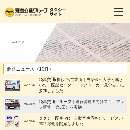
メ
ニ
ュ
ー
を
開
く
最新ニュース（10件）
飛鳥交通(株)大宮営業所｜自治医科大学附属さ
いたま医療センター「ドクターカー見学会」に
2026-07-23
参加しました
飛鳥交通グループ｜運行管理者向けスキルアッ
2026-05-27
プ研修（第3回）を実施
タクシー配車IVR（自動音声応答）サービスが
2026-05-20
本格稼働を開始しました