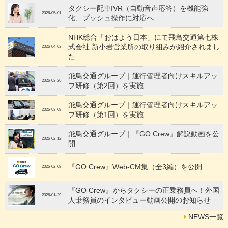
タクシー配車IVR（自動音声応答）を機能強
2026-05-01
化、プッシュ操作に対応へ
NHK総合「おはよう日本」にて飛鳥交通第七株
式会社 新小岩営業所の取り組みが紹介されまし
2026-04-03
た
飛鳥交通グループ｜運行管理者向けスキルアッ
2026-03-26
プ研修（第2回）を実施
飛鳥交通グループ｜運行管理者向けスキルアッ
2026-03-09
プ研修（第1回）を実施
飛鳥交通グループ｜『GO Crew』解説動画を公
2026-02-12
開
『GO Crew』Web-CM集（全3編）を公開
2026-02-09
『GO Crew』からタクシーの正乗務員へ！外国
2026-01-29
人乗務員のインタビュー動画公開のお知らせ
NEWS一覧