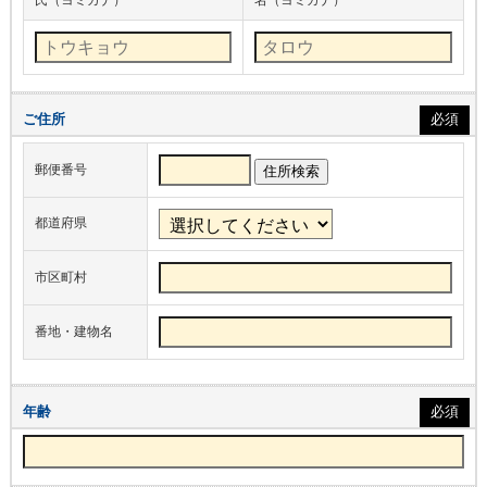
氏（ヨミガナ）
名（ヨミガナ）
ご住所
必須
郵便番号
住所検索
都道府県
市区町村
番地・建物名
年齢
必須