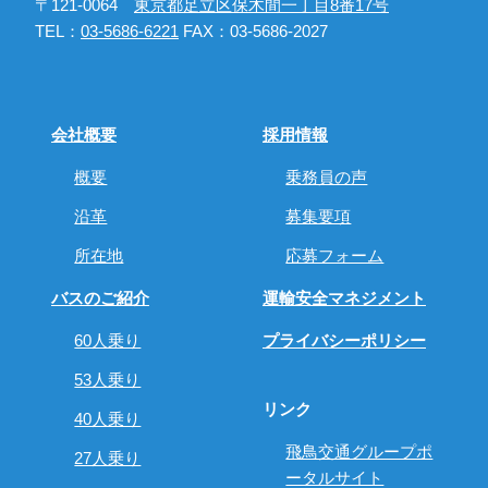
〒121‐0064
東京都足立区保木間一丁目8番17号
TEL：
03-5686-6221
FAX：03-5686-2027
会社概要
採用情報
概要
乗務員の声
沿革
募集要項
所在地
応募フォーム
バスのご紹介
運輸安全マネジメント
60人乗り
プライバシーポリシー
53人乗り
リンク
40人乗り
飛鳥交通グループポ
27人乗り
ータルサイト