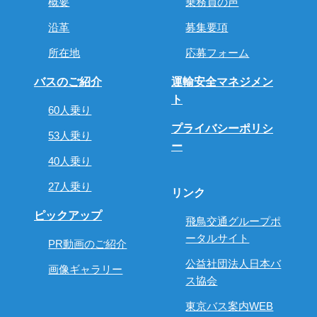
概要
乗務員の声
沿革
募集要項
所在地
応募フォーム
バスのご紹介
運輸安全マネジメン
ト
60人乗り
プライバシーポリシ
53人乗り
ー
40人乗り
27人乗り
リンク
ピックアップ
飛鳥交通グループポ
ータルサイト
PR動画のご紹介
公益社団法人日本バ
画像ギャラリー
ス協会
東京バス案内WEB