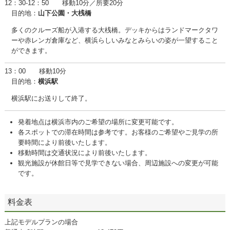
12：30-12：50 移動10分／所要20分
目的地：
山下公園・大桟橋
多くのクルーズ船が入港する大桟橋。デッキからはランドマークタワ
ーや赤レンガ倉庫など、横浜らしいみなとみらいの姿が一望すること
ができます。
13：00 移動10分
目的地：
横浜駅
横浜駅にお送りして終了。
発着地点は横浜市内のご希望の場所に変更可能です。
各スポットでの滞在時間は参考です。お客様のご希望やご見学の所
要時間により前後いたします。
移動時間は交通状況により前後いたします。
観光施設が休館日等で見学できない場合、周辺施設への変更が可能
です。
料金表
上記モデルプランの場合