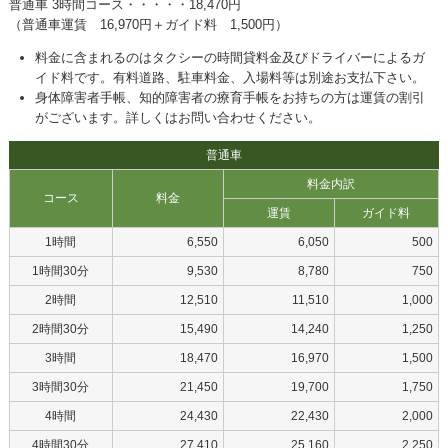
普通車 3時間コース・・・・・18,470円
（普通車運賃 16,970円＋ガイド料 1,500円）
料金に含まれるのはタクシーの時間貸料金及びドライバーによるガ
イド料です。有料道路、駐車料金、入場料等は別途お支払下さい。
身体障害者手帳、知的障害者の療育手帳をお持ちの方は運賃の割引
がございます。詳しくはお問い合わせください。
普通車
料金内訳
コース
料金
運賃
ガイド料
1時間
6,550
6,050
500
1時間30分
9,530
8,780
750
2時間
12,510
11,510
1,000
2時間30分
15,490
14,240
1,250
3時間
18,470
16,970
1,500
3時間30分
21,450
19,700
1,750
4時間
24,430
22,430
2,000
4時間30分
27,410
25,160
2,250